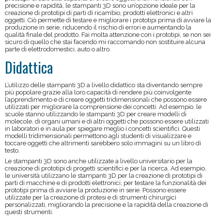
precisione e rapidità, le stampanti 3D sono un’opzione ideale per la
creazione di prototipi di parti di ricambio, prodotti elettronici e altri
oggetti. Ciò permette di testare e migliorare i prototipi prima di avviare la
produzione in serie, riducendo il rischio di errori e aumentando la
qualità finale del prodotto. Fai molta attenzione con i prototipi, se non sei
sicuro di quello che stai facendo mi raccomando non sostituire alcuna
parte di elettrodomestici, auto o altro.
Didattica
L’utilizzo delle stampanti 3D a livello didattico sta diventando sempre
più popolare grazie alla loro capacità di rendere più coinvolgente
l’apprendimento e di creare oggetti tridimensionali che possono essere
utilizzati per migliorare la comprensione dei concetti. Ad esempio, le
scuole stanno utilizzando le stampanti 3D per creare modelli di
molecole, di organi umani e di altri oggetti che possono essere utilizzati
in laboratori e in aula per spiegare meglio i concetti scientifici. Questi
modelli tridimensionali permettono agli studenti di visualizzare e
toccare oggetti che altrimenti sarebbero solo immagini su un libro di
testo.
Le stampanti 3D sono anche utilizzate a livello universitario per la
creazione di prototipi di progetti scientifici e per la ricerca. Ad esempio,
le università utilizzano le stampanti 3D per la creazione di prototipi di
parti di macchine e di prodotti elettronici, per testare la funzionalità dei
prototipi prima di avviare la produzione in serie. Possono essere
utilizzate per la creazione di protesi e di strumenti chirurgici
personalizzati, migliorando la precisione e la rapidità della creazione di
questi strumenti.