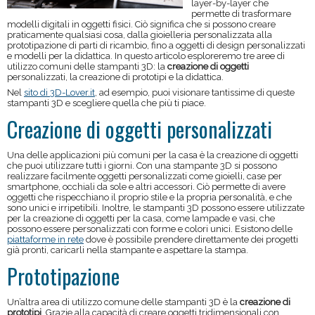
layer-by-layer che
permette di trasformare
modelli digitali in oggetti fisici. Ciò significa che si possono creare
praticamente qualsiasi cosa, dalla gioielleria personalizzata alla
prototipazione di parti di ricambio, fino a oggetti di design personalizzati
e modelli per la didattica. In questo articolo esploreremo tre aree di
utilizzo comuni delle stampanti 3D: la
creazione di oggetti
personalizzati, la creazione di prototipi e la didattica.
Nel
sito di 3D-Lover.it
, ad esempio, puoi visionare tantissime di queste
stampanti 3D e scegliere quella che più ti piace.
Creazione di oggetti personalizzati
Una delle applicazioni più comuni per la casa è la creazione di oggetti
che puoi utilizzare tutti i giorni. Con una stampante 3D si possono
realizzare facilmente oggetti personalizzati come gioielli, case per
smartphone, occhiali da sole e altri accessori. Ciò permette di avere
oggetti che rispecchiano il proprio stile e la propria personalità, e che
sono unici e irripetibili. Inoltre, le stampanti 3D possono essere utilizzate
per la creazione di oggetti per la casa, come lampade e vasi, che
possono essere personalizzati con forme e colori unici. Esistono delle
piattaforme in rete
dove è possibile prendere direttamente dei progetti
già pronti, caricarli nella stampante e aspettare la stampa.
Prototipazione
Un’altra area di utilizzo comune delle stampanti 3D è la
creazione di
prototipi
. Grazie alla capacità di creare oggetti tridimensionali con