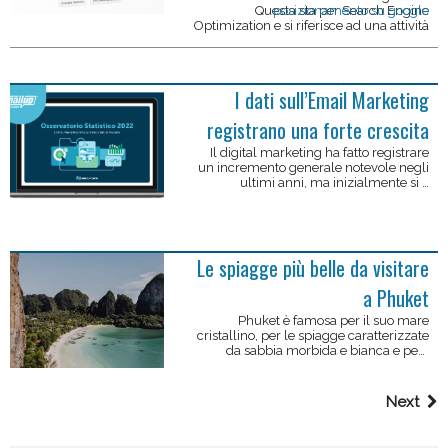
Questa sta per Search Engine
posizionamento su google
Optimization e si riferisce ad una attività
...
specifica volta a migliorare iL
I dati sull’Email Marketing
registrano una forte crescita
Il digital marketing ha fatto registrare
un incremento generale notevole negli
ultimi anni, ma inizialmente si è
pensato che avesse vita breve, una
volta conclusa la crisi pandemica.In
particolar modo, le aziende produttrici
di software email marketing, come …
Le spiagge più belle da visitare
a Phuket
Phuket è famosa per il suo mare
cristallino, per le spiagge caratterizzate
da sabbia morbida e bianca e per i
numerosi servizi a disposizione dei
turisti. Conviene visitare questi luoghi in
scooter o auto? Da Diamond potete
Next
trovare diverse offerte …