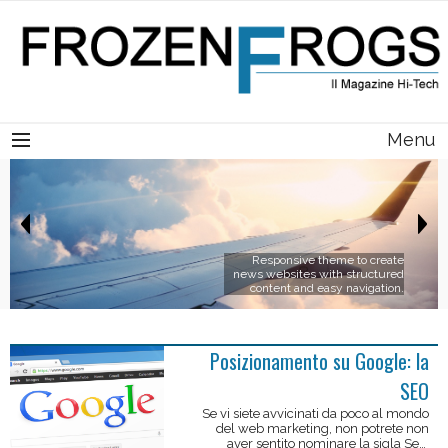
Menu
Minimum coding knowledge is
required for customizing almost
every detail that shows up in the
front-end.
Posizionamento su Google: la
SEO
Se vi siete avvicinati da poco al mondo
del web marketing, non potrete non
aver sentito nominare la sigla Seo.