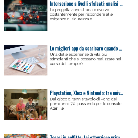
Intersezione a livelli sfalsati: analisi tecnica, rischi e soluzioni per la sicurezza stradale
La progettazione stradale evolve
costantemente per rispondere alle
esigenze di sicurezza e ...
Le migliori app da scaricare quando si è in viaggio
Una delle esperienze di vita più
stimolanti che si possano realizzare nel
corso del tempo è ...
Playstation, Xbox e Nintendo: tre universi a confronto
Dal gioco di tennis tavolo di Pong dei
primi anni ’70, passando per le console
Atari, le ...
Tesori in soffitta: fai attenzione prima di buttare i vecchi fumetti e giocattoli