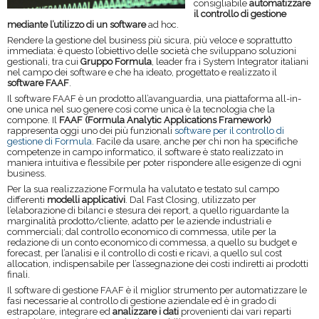
consigliabile
automatizzare
il controllo di gestione
mediante l’utilizzo di un software
ad hoc.
Rendere la gestione del business più sicura, più veloce e soprattutto
immediata: è questo l’obiettivo delle società che sviluppano soluzioni
gestionali, tra cui
Gruppo Formula
, leader fra i System Integrator italiani
nel campo dei software e che ha ideato, progettato e realizzato il
software FAAF
.
Il software FAAF è un prodotto all’avanguardia, una piattaforma all-in-
one unica nel suo genere così come unica è la tecnologia che la
compone. Il
FAAF (Formula Analytic Applications Framework)
rappresenta oggi uno dei più funzionali
software per il controllo di
gestione di Formula
. Facile da usare, anche per chi non ha specifiche
competenze in campo informatico, il software è stato realizzato in
maniera intuitiva e flessibile per poter rispondere alle esigenze di ogni
business.
Per la sua realizzazione Formula ha valutato e testato sul campo
differenti
modelli applicativi
. Dal Fast Closing, utilizzato per
l’elaborazione di bilanci e stesura dei report, a quello riguardante la
marginalità prodotto/cliente, adatto per le aziende industriali e
commerciali; dal controllo economico di commessa, utile per la
redazione di un conto economico di commessa, a quello su budget e
forecast, per l’analisi e il controllo di costi e ricavi, a quello sul cost
allocation, indispensabile per l’assegnazione dei costi indiretti ai prodotti
finali.
Il software di gestione FAAF è il miglior strumento per automatizzare le
fasi necessarie al controllo di gestione aziendale ed è in grado di
estrapolare, integrare ed
analizzare i dati
provenienti dai vari reparti