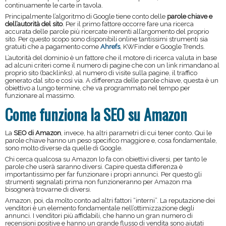
continuamente le carte in tavola.
Principalmente l’algoritmo di Google tiene conto delle
parole chiave e
dell’autorità del sito
. Per il primo fattore occorre fare una ricerca
accurata delle parole più ricercate inerenti all’argomento del proprio
sito. Per questo scopo sono disponibili online tantissimi strumenti sia
gratuiti che a pagamento come
Ahrefs
, KWFinder e Google Trends.
L’autorità del dominio è un fattore che il motore di ricerca valuta in base
ad alcuni criteri come il numero di pagine che con un link rimandano al
proprio sito (backlinks), al numero di visite sulla pagine, il traffico
generato dal sito e così via. A differenza delle parole chiave, questa è un
obiettivo a lungo termine, che va programmato nel tempo per
funzionare al massimo.
Come funziona la SEO su Amazon
La
SEO di Amazon
, invece, ha altri parametri di cui tener conto. Qui le
parole chiave hanno un peso specifico maggiore e, cosa fondamentale,
sono molto diverse da quelle di Google.
Chi cerca qualcosa su Amazon lo fa con obiettivi diversi, per tanto le
parole che userà saranno diversi. Capire questa differenza è
importantissimo per far funzionare i propri annunci. Per questo gli
strumenti segnalati prima non funzioneranno per Amazon ma
bisognerà trovarne di diversi.
Amazon, poi, da molto conto ad altri fattori “interni”. La reputazione dei
venditori è un elemento fondamentale nell’ottimizzazione degli
annunci. I venditori più affidabili, che hanno un gran numero di
recensioni positive e hanno un grande flusso di vendita sono aiutati