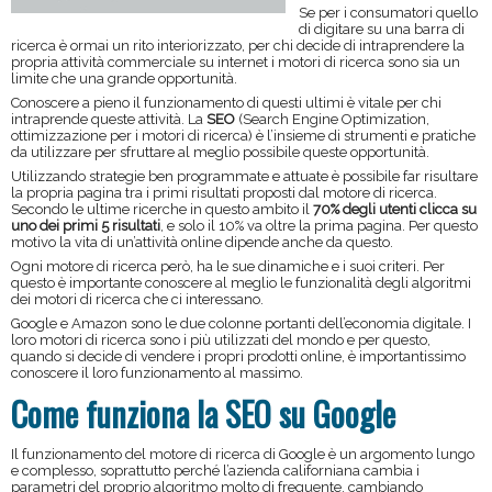
Se per i consumatori quello
di digitare su una barra di
ricerca è ormai un rito interiorizzato, per chi decide di intraprendere la
propria attività commerciale su internet i motori di ricerca sono sia un
limite che una grande opportunità.
Conoscere a pieno il funzionamento di questi ultimi è vitale per chi
intraprende queste attività. La
SEO
(Search Engine Optimization,
ottimizzazione per i motori di ricerca) è l’insieme di strumenti e pratiche
da utilizzare per sfruttare al meglio possibile queste opportunità.
Utilizzando strategie ben programmate e attuate è possibile far risultare
la propria pagina tra i primi risultati proposti dal motore di ricerca.
Secondo le ultime ricerche in questo ambito il
70% degli utenti clicca su
uno dei primi 5 risultati
, e solo il 10% va oltre la prima pagina. Per questo
motivo la vita di un’attività online dipende anche da questo.
Ogni motore di ricerca però, ha le sue dinamiche e i suoi criteri. Per
questo è importante conoscere al meglio le funzionalità degli algoritmi
dei motori di ricerca che ci interessano.
Google e Amazon sono le due colonne portanti dell’economia digitale. I
loro motori di ricerca sono i più utilizzati del mondo e per questo,
quando si decide di vendere i propri prodotti online, è importantissimo
conoscere il loro funzionamento al massimo.
Come funziona la SEO su Google
Il funzionamento del motore di ricerca di Google è un argomento lungo
e complesso, soprattutto perché l’azienda californiana cambia i
parametri del proprio algoritmo molto di frequente, cambiando